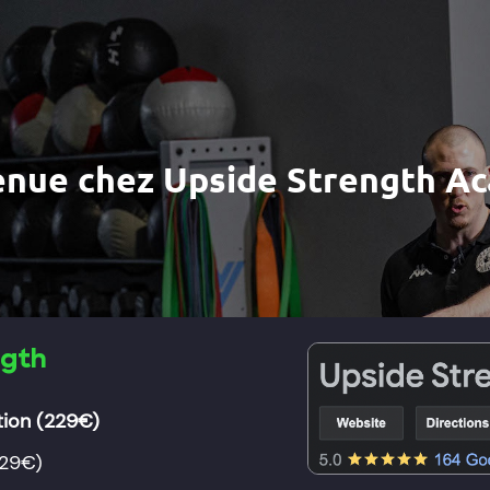
enue chez Upside Strength A
ngth
tion
(229€)
229€)