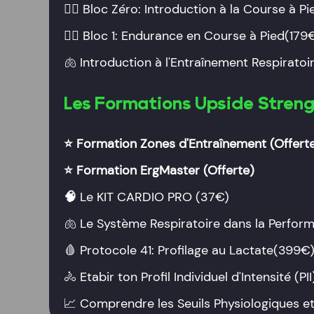
🏃‍♂️
Bloc Zéro: Introduction à la Course à Pi
🏃‍♂️
Bloc 1: Endurance en Course à Pied
(179
🫁
Introduction à l'Entraînement Respiratoi
Les Formations Upside Stren
⭐️
Formation Zones d'Entraînement
(Offert
⭐️
Formation ErgMaster
(Offerte)
🧠
Le KIT CARDIO PRO (37€)
🫁
Le Système Respiratoire dans la Perfor
🩸
Protocole 41: Profilage au Lactate
(399€
🚴 Etabir ton Profil Individuel d'Intensité (PII
📈
Comprendre les Seuils Physiologiques et