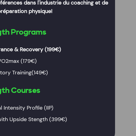
éférences dans l'industrie du coaching et de
préparation physique!
ngth Programs
rance & Recovery
(199€)
 VO2max
(179€)
tory Training
(149€)
gth Courses
 Intensity Profile (IIP)
with Upside Stength (399€)