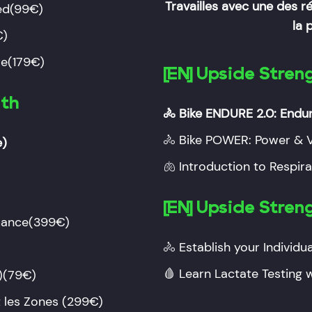
Travailles avec une des r
ed
(99€)
la 
€)
re
(179€)
[EN] Upside Stre
gth
🚴
Bike ENDURE 2.0: Endu
🚴
Bike POWER: Power &
e)
🫁
Introduction to Respira
[EN] Upside Stren
mance
(399€)
🚴 Establish your Individual
)
🩸
Learn Lactate Testing 
)
(79€)
 les Zones
(299€)