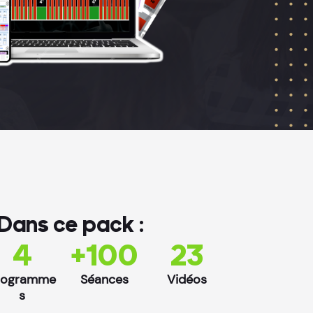
Dans ce pack :
4
+100
23
rogramme
Séances
Vidéos
s