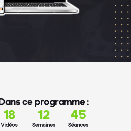
Dans ce programme :
18
12
45
Vidéos
Semaines
Séances