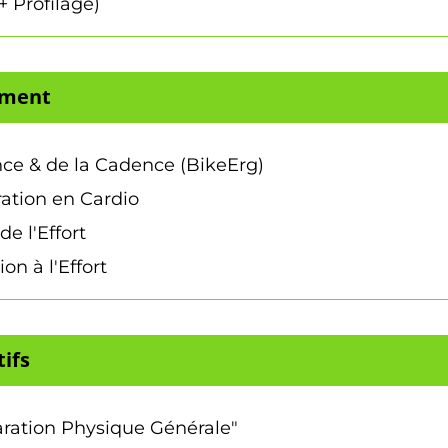
+ Profilage)
ement
ce & de la Cadence (BikeErg)
ation en Cardio
e l'Effort
n à l'Effort
ifs
ration Physique Générale"