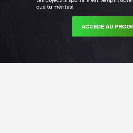
tes objectifs sportif. Il est temps t'obt
que tu mérites!
ACCÈDE AU PROG