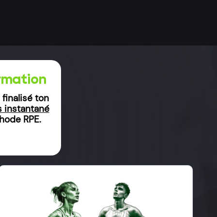
rmation
 finalisé ton
s instantané
thode RPE.