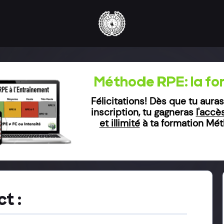
Méthode RPE: la fo
Félicitations! Dès que tu auras
inscription, tu gagneras
l'accè
et illimité
à ta formation Mé
t :