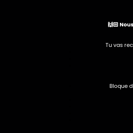
🙌🏻 Nou
Tu vas re
Bloque d